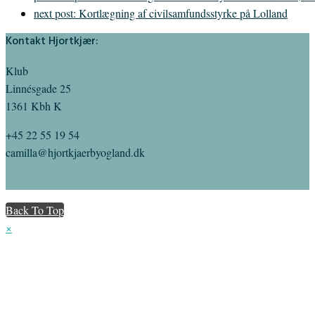
next post:
Kortlægning af civilsamfundsstyrke på Lolland
Kontakt Hjortkjær:
Klub
Linnésgade 25
1361 Kbh K
+45 22 55 19 54
camilla@hjortkjaerbyogland.dk
Back To Top
×