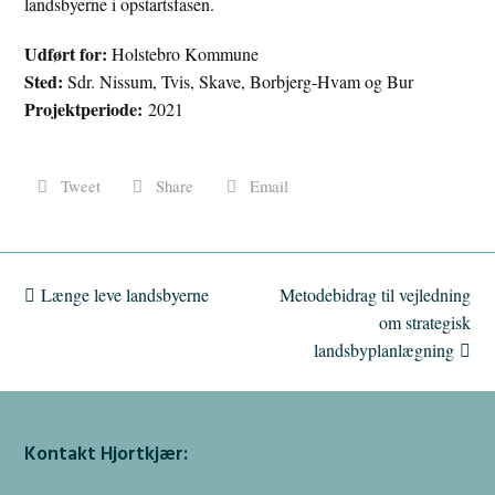
landsbyerne i opstartsfasen.
Udført for:
Holstebro Kommune
Sted:
Sdr. Nissum, Tvis, Skave, Borbjerg-Hvam og Bur
Projektperiode:
2021
Tweet
Share
Email
previous
Længe leve landsbyerne
Metodebidrag til vejledning
next
post:
post:
om strategisk
landsbyplanlægning
Kontakt Hjortkjær: