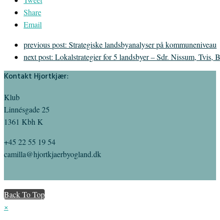
Share
Email
previous post:
Strategiske landsbyanalyser på kommuneniveau
next post:
Lokalstrategier for 5 landsbyer – Sdr. Nissum, Tvis
Kontakt Hjortkjær:
Klub
Linnésgade 25
1361 Kbh K
+45 22 55 19 54
camilla@hjortkjaerbyogland.dk
Back To Top
×